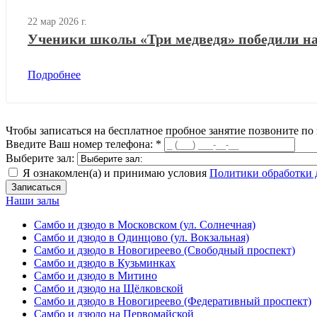
22 мар 2026 г.
Ученики школы «Три медведя» победили на 
Подробнее
Чтобы
записаться на бесплатное пробное занятие
позвоните по
Введите Ваш номер телефона:
*
Выберите зал:
Я ознакомлен(а) и принимаю условия
Политики обработки
Наши залы
Самбо и дзюдо в Московском (ул. Солнечная)
Самбо и дзюдо в Одинцово (ул. Вокзальная)
Самбо и дзюдо в Новогиреево (Свободный проспект)
Самбо и дзюдо в Кузьминках
Самбо и дзюдо в Митино
Самбо и дзюдо на Щёлковской
Самбо и дзюдо в Новогиреево (Федеративный проспект)
Самбо и дзюдо на Первомайской