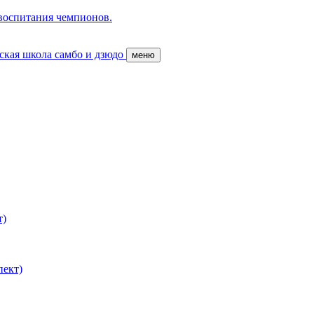
 воспитания чемпионов.
ская школа самбо и дзюдо
меню
т)
пект)