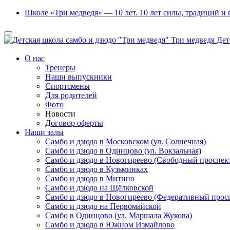
Школе «Три медведя» — 10 лет. 10 лет силы, традиций и
Три медведя
Дет
О нас
Тренеры
Наши выпускники
Спортсмены
Для родителей
Фото
Новости
Договор оферты
Наши залы
Самбо и дзюдо в Московском (ул. Солнечная)
Самбо и дзюдо в Одинцово (ул. Вокзальная)
Самбо и дзюдо в Новогиреево (Свободный проспек
Самбо и дзюдо в Кузьминках
Самбо и дзюдо в Митино
Самбо и дзюдо на Щёлковской
Самбо и дзюдо в Новогиреево (Федеративный прос
Самбо и дзюдо на Первомайской
Самбо в Одинцово (ул. Маршала Жукова)
Самбо и дзюдо в Южном Измайлово