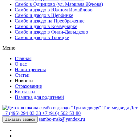
Самбо в Одинцово (ул. Маршала Жукова)
Самбо и дзюдо в Южном Измайлово
Самбо и дзюдо в Щербинке
Самбо и дзюдо на Преображенке
Самбо и дзюдо в Коммунарке
Самбо и дзюдо в Фили-Давыдково
Самбо и дзюдо в Троицке
Меню
Главная
О нас
Наши тренеры
Статьи
Новости
Страхование
Контакты
Памятка для родителей
Три медведя
Дет
+7 (495) 294-03-33
+7 (916) 562-53-80
sambo-msk@yandex.ru
Заказать звонок